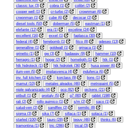
classic lux
(3)
cobra
(1)
colibri
(2)
cooper well
(1)
cr-turbo
(2)
crownman
(6)
crwonman
(1)
cube
(6)
decocar
(2)
diesel tools
(50)
doberman
(5)
eastman
(1)
elefante
(12)
era
(1)
exceline
(24)
excellent
(16)
exxel
(1)
faplasca
(30)
federal
(4)
ferrebomb
(1)
fitco
(8)
gdeseo
(13)
generalline
(1)
goldwall
(1)
grinaca
(1)
grinetto
(1)
gw
(3)
hadaway
(9)
hammer
(10)
herragro
(1)
hogar
(2)
homeligth
(1)
htk
(1)
htk hidroteck
(1)
htk hidrotek
(36)
husa power
(6)
ilum-ven
(5)
implasvenca
(4)
induferca
(6)
inv. full kitchen
(1)
korclass
(9)
lions
(1)
mamut
(10)
metales aleados
(46)
metropaint
(5)
niple galvanizado
(4)
pcp
(82)
pickens
(21)
pitbull
(1)
proitaly
(5)
q7
(80)
rabbit
(198)
rali
(2)
rollo quimico
(1)
s/m
(2)
saco
(1)
salud-ven
(2)
sandflex
(2)
semilic
(8)
sigma
(3)
sika
(7)
sillaca
(1)
splaca
(1)
starled
(100)
tauro
(28)
tepuy
(46)
thinks
(6)
tramontina
(1)
tric
(286)
trical
(3)