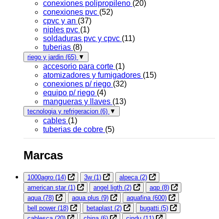
conexiones polipropileno
(20)
conexiones pvc
(52)
cpvc y an
(37)
niples pvc
(1)
soldaduras pvc y cpvc
(11)
tuberias
(8)
riego y jardin
(65)
▼
accesorio para corte
(1)
atomizadores y fumigadores
(15)
conexiones p/ riego
(32)
equipo p/ riego
(4)
mangueras y llaves
(13)
tecnologia y refrigeracion
(6)
▼
cables
(1)
tuberias de cobre
(5)
Marcas
1000agro
(14)
3w
(1)
alpeca
(2)
american star
(1)
angel ligth
(2)
aqp
(8)
aqua
(78)
aqua plus
(9)
aquafina
(600)
bell power
(18)
betaplast
(2)
bugatti
(5)
cablesca
(20)
china
(6)
cindu
(11)