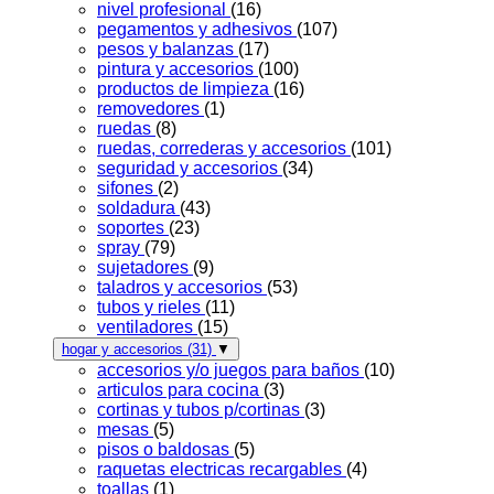
nivel profesional
(16)
pegamentos y adhesivos
(107)
pesos y balanzas
(17)
pintura y accesorios
(100)
productos de limpieza
(16)
removedores
(1)
ruedas
(8)
ruedas, correderas y accesorios
(101)
seguridad y accesorios
(34)
sifones
(2)
soldadura
(43)
soportes
(23)
spray
(79)
sujetadores
(9)
taladros y accesorios
(53)
tubos y rieles
(11)
ventiladores
(15)
hogar y accesorios
(31)
▼
accesorios y/o juegos para baños
(10)
articulos para cocina
(3)
cortinas y tubos p/cortinas
(3)
mesas
(5)
pisos o baldosas
(5)
raquetas electricas recargables
(4)
toallas
(1)