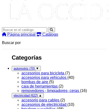
Página principal
Catálogo
Buscar por
Categorías
automotriz
(70)
▼
accesorios para bicicleta
(7)
accesorios para vehiculos
(40)
bombas de aire
(5)
caja de herramientas
(2)
removedores - limpiadores- ceras
(16)
electricidad
(622)
▲
accesorio para cables
(2)
accesorios de electricidad
(10)
breakers y cuchillas
(48)