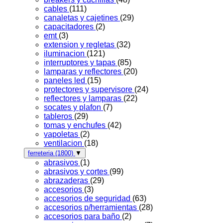
cables
(111)
canaletas y cajetines
(29)
capacitadores
(2)
emt
(3)
extension y regletas
(32)
iluminacion
(121)
interruptores y tapas
(85)
lamparas y reflectores
(20)
paneles led
(15)
protectores y supervisore
(24)
reflectores y lamparas
(22)
socates y plafon
(7)
tableros
(29)
tomas y enchufes
(42)
vapoletas
(2)
ventilacion
(18)
ferreteria
(1800)
▼
abrasivos
(1)
abrasivos y cortes
(99)
abrazaderas
(29)
accesorios
(3)
accesorios de seguridad
(63)
accesorios p/herramientas
(28)
accesorios para baño
(2)