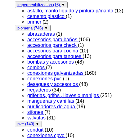
impermeabilizacion
(16)
▼
asfalto, manto liquido y pintura p/manto
(13)
cemento plastico
(1)
primer
(2)
plomeria
(746)
▼
abrazaderas
(1)
accesorios para baños
(106)
accesorios para check
(1)
accesorios para cocina
(10)
accesorios para tanques
(13)
bombas y accesorios
(48)
combos
(2)
conexiones galvanizadas
(160)
conexiones pvc
(1)
desagues y accesorios
(48)
fregaderos
(34)
griferias, grifos , llaves o manijas
(251)
mangueras y canillas
(14)
purificadores de agua
(19)
sifones
(7)
valvulas
(31)
pvc
(149)
▼
conduit
(10)
conexiones cpvc
(10)