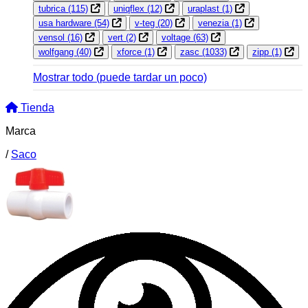
tubrica
(115)
uniqflex
(12)
uraplast
(1)
usa hardware
(54)
v-teg
(20)
venezia
(1)
vensol
(16)
vert
(2)
voltage
(63)
wolfgang
(40)
xforce
(1)
zasc
(1033)
zipp
(1)
Mostrar todo
(puede tardar un poco)
Tienda
Marca
/
Saco