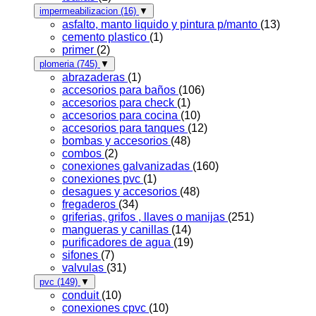
impermeabilizacion
(16)
▼
asfalto, manto liquido y pintura p/manto
(13)
cemento plastico
(1)
primer
(2)
plomeria
(745)
▼
abrazaderas
(1)
accesorios para baños
(106)
accesorios para check
(1)
accesorios para cocina
(10)
accesorios para tanques
(12)
bombas y accesorios
(48)
combos
(2)
conexiones galvanizadas
(160)
conexiones pvc
(1)
desagues y accesorios
(48)
fregaderos
(34)
griferias, grifos , llaves o manijas
(251)
mangueras y canillas
(14)
purificadores de agua
(19)
sifones
(7)
valvulas
(31)
pvc
(149)
▼
conduit
(10)
conexiones cpvc
(10)