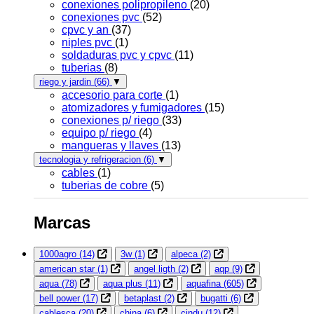
conexiones polipropileno
(20)
conexiones pvc
(52)
cpvc y an
(37)
niples pvc
(1)
soldaduras pvc y cpvc
(11)
tuberias
(8)
riego y jardin
(66)
▼
accesorio para corte
(1)
atomizadores y fumigadores
(15)
conexiones p/ riego
(33)
equipo p/ riego
(4)
mangueras y llaves
(13)
tecnologia y refrigeracion
(6)
▼
cables
(1)
tuberias de cobre
(5)
Marcas
1000agro
(14)
3w
(1)
alpeca
(2)
american star
(1)
angel ligth
(2)
aqp
(9)
aqua
(78)
aqua plus
(11)
aquafina
(605)
bell power
(17)
betaplast
(2)
bugatti
(6)
cablesca
(20)
china
(6)
cindu
(12)