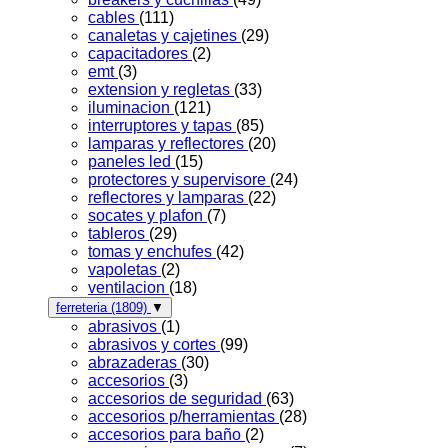
cables
(111)
canaletas y cajetines
(29)
capacitadores
(2)
emt
(3)
extension y regletas
(33)
iluminacion
(121)
interruptores y tapas
(85)
lamparas y reflectores
(20)
paneles led
(15)
protectores y supervisore
(24)
reflectores y lamparas
(22)
socates y plafon
(7)
tableros
(29)
tomas y enchufes
(42)
vapoletas
(2)
ventilacion
(18)
ferreteria
(1809)
▼
abrasivos
(1)
abrasivos y cortes
(99)
abrazaderas
(30)
accesorios
(3)
accesorios de seguridad
(63)
accesorios p/herramientas
(28)
accesorios para baño
(2)