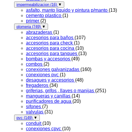
impermeabilizacion
(16)
▼
asfalto, manto liquido y pintura p/manto
(13)
cemento plastico
(1)
primer
(2)
plomeria
(749)
▼
abrazaderas
(1)
accesorios para baños
(107)
accesorios para check
(1)
accesorios para cocina
(10)
accesorios para tanques
(13)
bombas y accesorios
(49)
combos
(2)
conexiones galvanizadas
(160)
conexiones pvc
(1)
desagues y accesorios
(48)
fregaderos
(34)
griferias, grifos , llaves o manijas
(251)
mangueras y canillas
(14)
purificadores de agua
(20)
sifones
(7)
valvulas
(31)
pvc
(149)
▼
conduit
(10)
conexiones cpvc
(10)