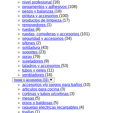
nivel profesional
(16)
pegamentos y adhesivos
(108)
pesos y balanzas
(18)
pintura y accesorios
(100)
productos de limpieza
(17)
removedores
(1)
ruedas
(8)
ruedas, correderas y accesorios
(101)
seguridad y accesorios
(34)
sifones
(2)
soldadura
(43)
soportes
(23)
spray
(79)
sujetadores
(9)
taladros y accesorios
(53)
tubos y rieles
(11)
ventiladores
(16)
hogar y accesorios
(31)
▼
accesorios y/o juegos para baños
(10)
articulos para cocina
(3)
cortinas y tubos p/cortinas
(3)
mesas
(5)
pisos o baldosas
(5)
raquetas electricas recargables
(4)
toallas
(1)