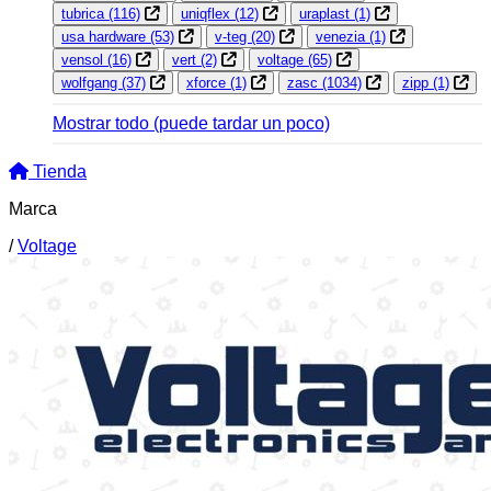
tubrica
(116)
uniqflex
(12)
uraplast
(1)
usa hardware
(53)
v-teg
(20)
venezia
(1)
vensol
(16)
vert
(2)
voltage
(65)
wolfgang
(37)
xforce
(1)
zasc
(1034)
zipp
(1)
Mostrar todo
(puede tardar un poco)
Tienda
Marca
/
Voltage