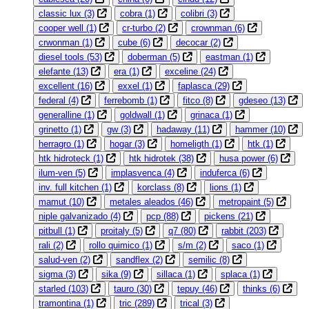
classic lux
(3)
cobra
(1)
colibri
(3)
cooper well
(1)
cr-turbo
(2)
crownman
(6)
crwonman
(1)
cube
(6)
decocar
(2)
diesel tools
(53)
doberman
(5)
eastman
(1)
elefante
(13)
era
(1)
exceline
(24)
excellent
(16)
exxel
(1)
faplasca
(29)
federal
(4)
ferrebomb
(1)
fitco
(8)
gdeseo
(13)
generalline
(1)
goldwall
(1)
grinaca
(1)
grinetto
(1)
gw
(3)
hadaway
(11)
hammer
(10)
herragro
(1)
hogar
(3)
homeligth
(1)
htk
(1)
htk hidroteck
(1)
htk hidrotek
(38)
husa power
(6)
ilum-ven
(5)
implasvenca
(4)
induferca
(6)
inv. full kitchen
(1)
korclass
(8)
lions
(1)
mamut
(10)
metales aleados
(46)
metropaint
(5)
niple galvanizado
(4)
pcp
(88)
pickens
(21)
pitbull
(1)
proitaly
(5)
q7
(80)
rabbit
(203)
rali
(2)
rollo quimico
(1)
s/m
(2)
saco
(1)
salud-ven
(2)
sandflex
(2)
semilic
(8)
sigma
(3)
sika
(9)
sillaca
(1)
splaca
(1)
starled
(103)
tauro
(30)
tepuy
(46)
thinks
(6)
tramontina
(1)
tric
(289)
trical
(3)