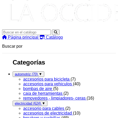
Página principal
Catálogo
Buscar por
Categorías
automotriz
(70)
▼
accesorios para bicicleta
(7)
accesorios para vehiculos
(40)
bombas de aire
(5)
caja de herramientas
(2)
removedores - limpiadores- ceras
(16)
electricidad
(624)
▼
accesorio para cables
(2)
accesorios de electricidad
(10)
breakers y cuchillas
(49)