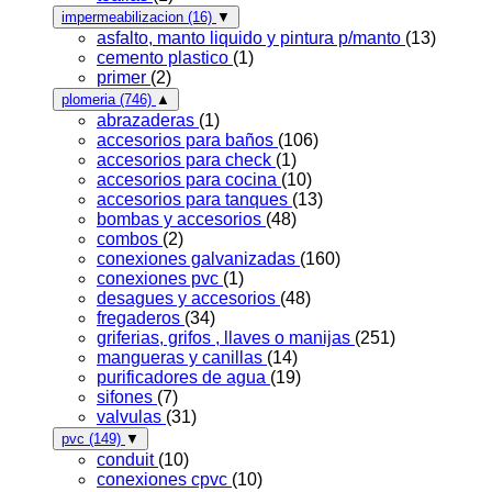
impermeabilizacion
(16)
▼
asfalto, manto liquido y pintura p/manto
(13)
cemento plastico
(1)
primer
(2)
plomeria
(746)
▲
abrazaderas
(1)
accesorios para baños
(106)
accesorios para check
(1)
accesorios para cocina
(10)
accesorios para tanques
(13)
bombas y accesorios
(48)
combos
(2)
conexiones galvanizadas
(160)
conexiones pvc
(1)
desagues y accesorios
(48)
fregaderos
(34)
griferias, grifos , llaves o manijas
(251)
mangueras y canillas
(14)
purificadores de agua
(19)
sifones
(7)
valvulas
(31)
pvc
(149)
▼
conduit
(10)
conexiones cpvc
(10)