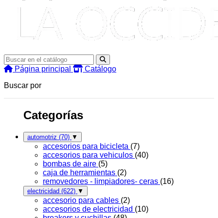
Página principal
Catálogo
Buscar por
Categorías
automotriz
(70)
▼
accesorios para bicicleta
(7)
accesorios para vehiculos
(40)
bombas de aire
(5)
caja de herramientas
(2)
removedores - limpiadores- ceras
(16)
electricidad
(622)
▼
accesorio para cables
(2)
accesorios de electricidad
(10)
breakers y cuchillas
(48)