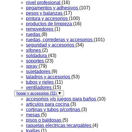
nivel profesional
(16)
pegamentos y adhesivos
(107)
pesos y balanzas
(17)
pintura y accesorios
(100)
productos de limpieza
(16)
removedores
(1)
ruedas
(8)
ruedas, correderas y accesorios
(101)
seguridad y accesorios
(34)
sifones
(2)
soldadura
(43)
soportes
(23)
spray
(79)
sujetadores
(9)
taladros y accesorios
(53)
tubos y rieles
(11)
ventiladores
(15)
hogar y accesorios
(31)
▼
accesorios y/o juegos para baños
(10)
articulos para cocina
(3)
cortinas y tubos p/cortinas
(3)
mesas
(5)
pisos o baldosas
(5)
raquetas electricas recargables
(4)
toallas
(1)