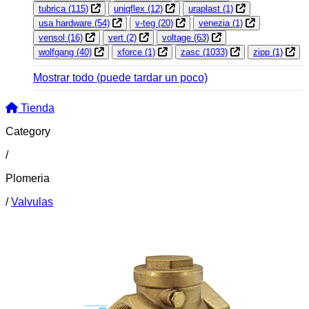
tubrica
(115)
uniqflex
(12)
uraplast
(1)
usa hardware
(54)
v-teg
(20)
venezia
(1)
vensol
(16)
vert
(2)
voltage
(63)
wolfgang
(40)
xforce
(1)
zasc
(1033)
zipp
(1)
Mostrar todo
(puede tardar un poco)
Tienda
Category
/
Plomeria
/
Valvulas