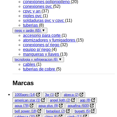
conexiones polipropileno
(20)
conexiones pvc
(52)
cpvc y an
(37)
niples pvc
(1)
soldaduras pvc y cpvc
(11)
tuberias
(8)
riego y jardin
(65)
▼
accesorio para corte
(1)
atomizadores y fumigadores
(15)
conexiones p/ riego
(32)
equipo p/ riego
(4)
mangueras y llaves
(13)
tecnologia y refrigeracion
(6)
▼
cables
(1)
tuberias de cobre
(5)
Marcas
1000agro
(14)
3w
(1)
alpeca
(2)
american star
(1)
angel ligth
(2)
aqp
(8)
aqua
(78)
aqua plus
(9)
aquafina
(600)
bell power
(18)
betaplast
(2)
bugatti
(5)
cablesca
(20)
china
(6)
cindu
(11)