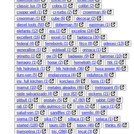
classic lux
(3)
cobra
(1)
colibri
(2)
cooper well
(1)
cr-turbo
(2)
crownman
(6)
crwonman
(1)
cube
(6)
decocar
(2)
diesel tools
(50)
doberman
(5)
eastman
(1)
elefante
(12)
era
(1)
exceline
(24)
excellent
(16)
exxel
(1)
faplasca
(30)
federal
(4)
ferrebomb
(1)
fitco
(8)
gdeseo
(13)
generalline
(1)
goldwall
(1)
grinaca
(1)
grinetto
(1)
gw
(3)
hadaway
(9)
hammer
(10)
herragro
(1)
hogar
(2)
homeligth
(1)
htk
(1)
htk hidroteck
(1)
htk hidrotek
(36)
husa power
(6)
ilum-ven
(5)
implasvenca
(4)
induferca
(6)
inv. full kitchen
(1)
korclass
(9)
lions
(1)
mamut
(10)
metales aleados
(46)
metropaint
(5)
niple galvanizado
(4)
pcp
(82)
pickens
(21)
pitbull
(1)
proitaly
(5)
q7
(80)
rabbit
(198)
rali
(2)
rollo quimico
(1)
s/m
(2)
saco
(1)
salud-ven
(2)
sandflex
(2)
semilic
(8)
sigma
(3)
sika
(7)
sillaca
(1)
splaca
(1)
starled
(100)
tauro
(28)
tepuy
(46)
thinks
(6)
tramontina
(1)
tric
(286)
trical
(3)