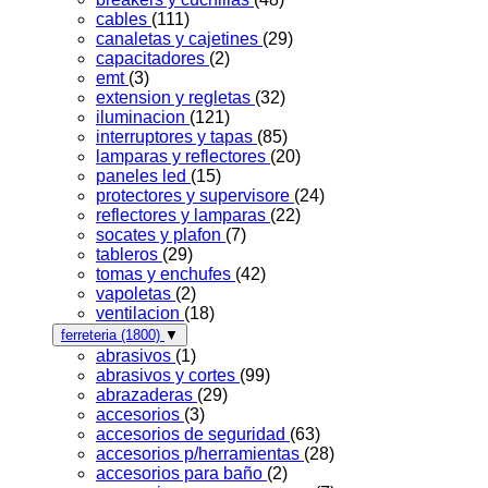
cables
(111)
canaletas y cajetines
(29)
capacitadores
(2)
emt
(3)
extension y regletas
(32)
iluminacion
(121)
interruptores y tapas
(85)
lamparas y reflectores
(20)
paneles led
(15)
protectores y supervisore
(24)
reflectores y lamparas
(22)
socates y plafon
(7)
tableros
(29)
tomas y enchufes
(42)
vapoletas
(2)
ventilacion
(18)
ferreteria
(1800)
▼
abrasivos
(1)
abrasivos y cortes
(99)
abrazaderas
(29)
accesorios
(3)
accesorios de seguridad
(63)
accesorios p/herramientas
(28)
accesorios para baño
(2)