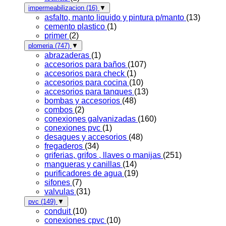
impermeabilizacion
(16)
▼
asfalto, manto liquido y pintura p/manto
(13)
cemento plastico
(1)
primer
(2)
plomeria
(747)
▼
abrazaderas
(1)
accesorios para baños
(107)
accesorios para check
(1)
accesorios para cocina
(10)
accesorios para tanques
(13)
bombas y accesorios
(48)
combos
(2)
conexiones galvanizadas
(160)
conexiones pvc
(1)
desagues y accesorios
(48)
fregaderos
(34)
griferias, grifos , llaves o manijas
(251)
mangueras y canillas
(14)
purificadores de agua
(19)
sifones
(7)
valvulas
(31)
pvc
(149)
▼
conduit
(10)
conexiones cpvc
(10)