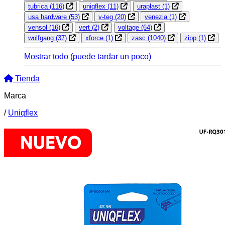
tubrica
(116)
uniqflex
(11)
uraplast
(1)
usa hardware
(53)
v-teg
(20)
venezia
(1)
vensol
(16)
vert
(2)
voltage
(64)
wolfgang
(37)
xforce
(1)
zasc
(1040)
zipp
(1)
Mostrar todo
(puede tardar un poco)
Tienda
Marca
/
Uniqflex