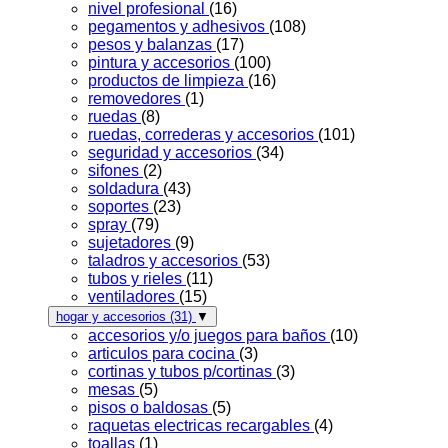
nivel profesional
(16)
pegamentos y adhesivos
(108)
pesos y balanzas
(17)
pintura y accesorios
(100)
productos de limpieza
(16)
removedores
(1)
ruedas
(8)
ruedas, correderas y accesorios
(101)
seguridad y accesorios
(34)
sifones
(2)
soldadura
(43)
soportes
(23)
spray
(79)
sujetadores
(9)
taladros y accesorios
(53)
tubos y rieles
(11)
ventiladores
(15)
hogar y accesorios
(31)
▼
accesorios y/o juegos para baños
(10)
articulos para cocina
(3)
cortinas y tubos p/cortinas
(3)
mesas
(5)
pisos o baldosas
(5)
raquetas electricas recargables
(4)
toallas
(1)