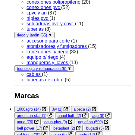
conexiones polipropileno
(20)
conexiones pvc
(52)
cpvc y an
(37)
niples pvc
(1)
soldaduras pvc y cpvc
(11)
tuberias
(8)
riego y jardin
(65)
▼
accesorio para corte
(1)
atomizadores y fumigadores
(15)
conexiones p/ riego
(32)
equipo p/ riego
(4)
mangueras y llaves
(13)
tecnologia y refrigeracion
(6)
▼
cables
(1)
tuberias de cobre
(5)
Marcas
1000agro
(14)
3w
(1)
alpeca
(2)
american star
(1)
angel ligth
(2)
aqp
(8)
aqua
(76)
aqua plus
(9)
aquafina
(599)
bell power
(17)
betaplast
(2)
bugatti
(5)
cablesca
(20)
china
(6)
cindu
(12)