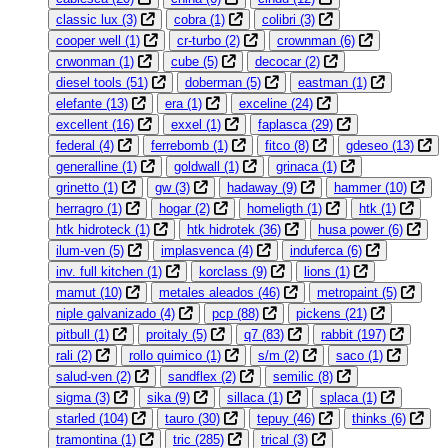
classic lux
(3)
cobra
(1)
colibri
(3)
cooper well
(1)
cr-turbo
(2)
crownman
(6)
crwonman
(1)
cube
(5)
decocar
(2)
diesel tools
(51)
doberman
(5)
eastman
(1)
elefante
(13)
era
(1)
exceline
(24)
excellent
(16)
exxel
(1)
faplasca
(29)
federal
(4)
ferrebomb
(1)
fitco
(8)
gdeseo
(13)
generalline
(1)
goldwall
(1)
grinaca
(1)
grinetto
(1)
gw
(3)
hadaway
(9)
hammer
(10)
herragro
(1)
hogar
(2)
homeligth
(1)
htk
(1)
htk hidroteck
(1)
htk hidrotek
(36)
husa power
(6)
ilum-ven
(5)
implasvenca
(4)
induferca
(6)
inv. full kitchen
(1)
korclass
(9)
lions
(1)
mamut
(10)
metales aleados
(46)
metropaint
(5)
niple galvanizado
(4)
pcp
(88)
pickens
(21)
pitbull
(1)
proitaly
(5)
q7
(83)
rabbit
(197)
rali
(2)
rollo quimico
(1)
s/m
(2)
saco
(1)
salud-ven
(2)
sandflex
(2)
semilic
(8)
sigma
(3)
sika
(9)
sillaca
(1)
splaca
(1)
starled
(104)
tauro
(30)
tepuy
(46)
thinks
(6)
tramontina
(1)
tric
(285)
trical
(3)