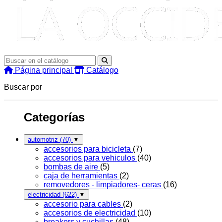
Página principal
Catálogo
Buscar por
Categorías
automotriz
(70)
▼
accesorios para bicicleta
(7)
accesorios para vehiculos
(40)
bombas de aire
(5)
caja de herramientas
(2)
removedores - limpiadores- ceras
(16)
electricidad
(622)
▼
accesorio para cables
(2)
accesorios de electricidad
(10)
breakers y cuchillas
(48)