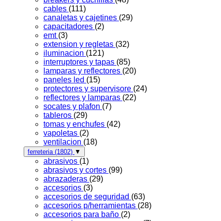
cables
(111)
canaletas y cajetines
(29)
capacitadores
(2)
emt
(3)
extension y regletas
(32)
iluminacion
(121)
interruptores y tapas
(85)
lamparas y reflectores
(20)
paneles led
(15)
protectores y supervisore
(24)
reflectores y lamparas
(22)
socates y plafon
(7)
tableros
(29)
tomas y enchufes
(42)
vapoletas
(2)
ventilacion
(18)
ferreteria
(1802)
▼
abrasivos
(1)
abrasivos y cortes
(99)
abrazaderas
(29)
accesorios
(3)
accesorios de seguridad
(63)
accesorios p/herramientas
(28)
accesorios para baño
(2)