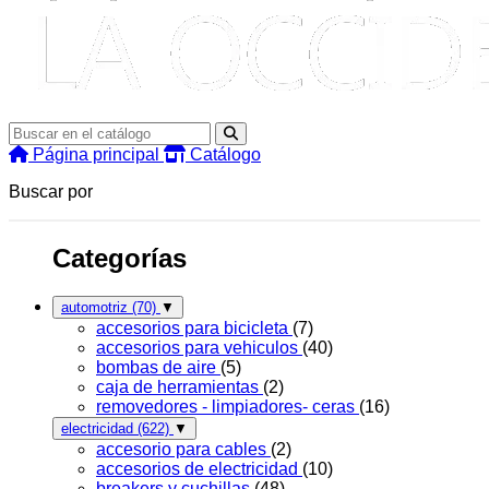
Página principal
Catálogo
Buscar por
Categorías
automotriz
(70)
▼
accesorios para bicicleta
(7)
accesorios para vehiculos
(40)
bombas de aire
(5)
caja de herramientas
(2)
removedores - limpiadores- ceras
(16)
electricidad
(622)
▼
accesorio para cables
(2)
accesorios de electricidad
(10)
breakers y cuchillas
(48)