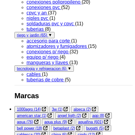
conexiones polipropileno
(20)
conexiones pvc
(52)
cpvc y an
(37)
niples pvc
(1)
soldaduras pvc y cpvc
(11)
tuberias
(8)
riego y jardin
(65)
▼
accesorio para corte
(1)
atomizadores y fumigadores
(15)
conexiones p/ riego
(32)
equipo p/ riego
(4)
mangueras y llaves
(13)
tecnologia y refrigeracion
(6)
▼
cables
(1)
tuberias de cobre
(5)
Marcas
1000agro
(14)
3w
(1)
alpeca
(2)
american star
(1)
angel ligth
(2)
aqp
(8)
aqua
(76)
aqua plus
(9)
aquafina
(601)
bell power
(18)
betaplast
(2)
bugatti
(5)
cablesca
(20)
china
(6)
cindu
(12)