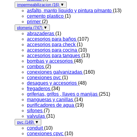
impermeabilizacion
(16)
▼
asfalto, manto liquido y pintura p/manto
(13)
cemento plastico
(1)
primer
(2)
plomeria
(747)
▼
abrazaderas
(1)
accesorios para baños
(107)
accesorios para check
(1)
accesorios para cocina
(10)
accesorios para tanques
(13)
bombas y accesorios
(48)
combos
(2)
conexiones galvanizadas
(160)
conexiones pvc
(1)
desagues y accesorios
(48)
fregaderos
(34)
griferias, grifos , llaves o manijas
(251)
mangueras y canillas
(14)
purificadores de agua
(19)
sifones
(7)
valvulas
(31)
pvc
(149)
▼
conduit
(10)
conexiones cpvc
(10)