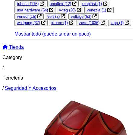
tubrica
(116)
uniqflex
(12)
uraplast
(1)
usa hardware
(54)
v-teg
(20)
venezia
(1)
vensol
(16)
vert
(2)
voltage
(63)
wolfgang
(37)
xforce
(1)
zasc
(1036)
zipp
(1)
Mostrar todo
(puede tardar un poco)
Tienda
Category
/
Ferreteria
/
Seguridad Y Accesorios