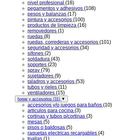
nivel profesional
(16)
pegamentos y adhesivos
(108)
pesos y balanzas
(17)
pintura y accesorios
(100)
productos de limpieza
(16)
removedores
(1)
ruedas
(8)
ruedas, correderas y accesorios
(101)
seguridad y accesorios
(34)
sifones
(2)
soldadura
(43)
soportes
(23)
spray
(79)
sujetadores
(9)
taladros y accesorios
(53)
tubos y rieles
(11)
ventiladores
(15)
hogar y accesorios
(31)
▼
accesorios y/o juegos para baños
(10)
articulos para cocina
(3)
cortinas y tubos p/cortinas
(3)
mesas
(5)
pisos o baldosas
(5)
raquetas electricas recargables
(4)
toallas
(1)