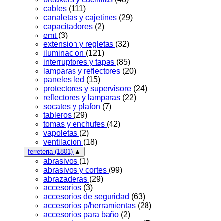
cables
(111)
canaletas y cajetines
(29)
capacitadores
(2)
emt
(3)
extension y regletas
(32)
iluminacion
(121)
interruptores y tapas
(85)
lamparas y reflectores
(20)
paneles led
(15)
protectores y supervisore
(24)
reflectores y lamparas
(22)
socates y plafon
(7)
tableros
(29)
tomas y enchufes
(42)
vapoletas
(2)
ventilacion
(18)
ferreteria
(1801)
▲
abrasivos
(1)
abrasivos y cortes
(99)
abrazaderas
(29)
accesorios
(3)
accesorios de seguridad
(63)
accesorios p/herramientas
(28)
accesorios para baño
(2)