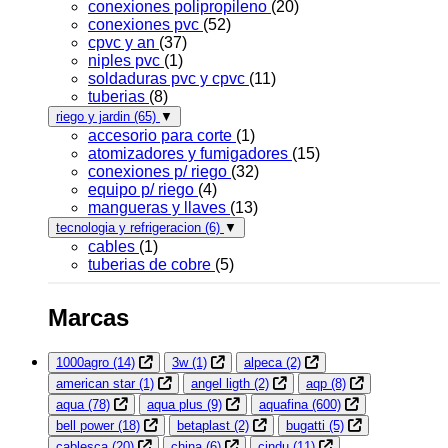
conexiones polipropileno
(20)
conexiones pvc
(52)
cpvc y an
(37)
niples pvc
(1)
soldaduras pvc y cpvc
(11)
tuberias
(8)
riego y jardin
(65)
▼
accesorio para corte
(1)
atomizadores y fumigadores
(15)
conexiones p/ riego
(32)
equipo p/ riego
(4)
mangueras y llaves
(13)
tecnologia y refrigeracion
(6)
▼
cables
(1)
tuberias de cobre
(5)
Marcas
1000agro
(14)
3w
(1)
alpeca
(2)
american star
(1)
angel ligth
(2)
aqp
(8)
aqua
(78)
aqua plus
(9)
aquafina
(600)
bell power
(18)
betaplast
(2)
bugatti
(5)
cablesca
(20)
china
(6)
cindu
(11)