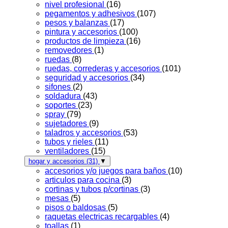
nivel profesional
(16)
pegamentos y adhesivos
(107)
pesos y balanzas
(17)
pintura y accesorios
(100)
productos de limpieza
(16)
removedores
(1)
ruedas
(8)
ruedas, correderas y accesorios
(101)
seguridad y accesorios
(34)
sifones
(2)
soldadura
(43)
soportes
(23)
spray
(79)
sujetadores
(9)
taladros y accesorios
(53)
tubos y rieles
(11)
ventiladores
(15)
hogar y accesorios
(31)
▼
accesorios y/o juegos para baños
(10)
articulos para cocina
(3)
cortinas y tubos p/cortinas
(3)
mesas
(5)
pisos o baldosas
(5)
raquetas electricas recargables
(4)
toallas
(1)