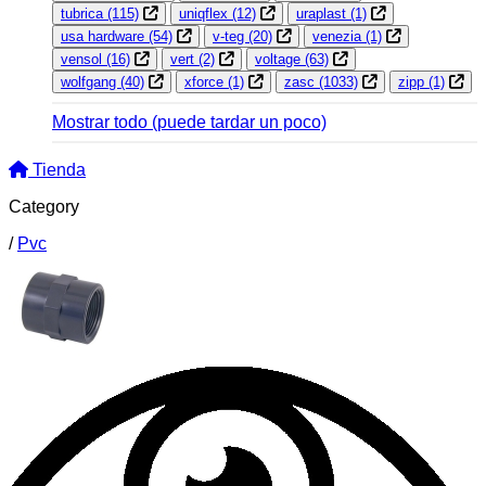
tubrica
(115)
uniqflex
(12)
uraplast
(1)
usa hardware
(54)
v-teg
(20)
venezia
(1)
vensol
(16)
vert
(2)
voltage
(63)
wolfgang
(40)
xforce
(1)
zasc
(1033)
zipp
(1)
Mostrar todo
(puede tardar un poco)
Tienda
Category
/
Pvc