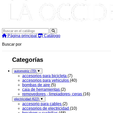
Página principal
Catálogo
Buscar por
Categorías
automotriz
(70)
▼
accesorios para bicicleta
(7)
accesorios para vehiculos
(40)
bombas de aire
(5)
caja de herramientas
(2)
removedores - limpiadores- ceras
(16)
electricidad
(622)
▼
accesorio para cables
(2)
accesorios de electricidad
(10)
breakers y cuchillas
(48)