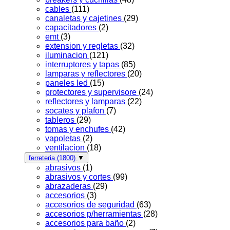
cables
(111)
canaletas y cajetines
(29)
capacitadores
(2)
emt
(3)
extension y regletas
(32)
iluminacion
(121)
interruptores y tapas
(85)
lamparas y reflectores
(20)
paneles led
(15)
protectores y supervisore
(24)
reflectores y lamparas
(22)
socates y plafon
(7)
tableros
(29)
tomas y enchufes
(42)
vapoletas
(2)
ventilacion
(18)
ferreteria
(1800)
▼
abrasivos
(1)
abrasivos y cortes
(99)
abrazaderas
(29)
accesorios
(3)
accesorios de seguridad
(63)
accesorios p/herramientas
(28)
accesorios para baño
(2)