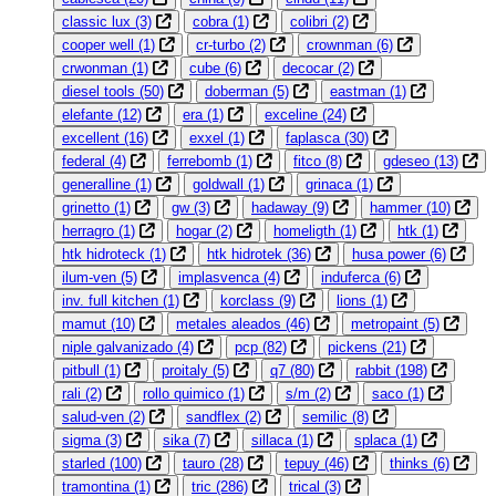
classic lux
(3)
cobra
(1)
colibri
(2)
cooper well
(1)
cr-turbo
(2)
crownman
(6)
crwonman
(1)
cube
(6)
decocar
(2)
diesel tools
(50)
doberman
(5)
eastman
(1)
elefante
(12)
era
(1)
exceline
(24)
excellent
(16)
exxel
(1)
faplasca
(30)
federal
(4)
ferrebomb
(1)
fitco
(8)
gdeseo
(13)
generalline
(1)
goldwall
(1)
grinaca
(1)
grinetto
(1)
gw
(3)
hadaway
(9)
hammer
(10)
herragro
(1)
hogar
(2)
homeligth
(1)
htk
(1)
htk hidroteck
(1)
htk hidrotek
(36)
husa power
(6)
ilum-ven
(5)
implasvenca
(4)
induferca
(6)
inv. full kitchen
(1)
korclass
(9)
lions
(1)
mamut
(10)
metales aleados
(46)
metropaint
(5)
niple galvanizado
(4)
pcp
(82)
pickens
(21)
pitbull
(1)
proitaly
(5)
q7
(80)
rabbit
(198)
rali
(2)
rollo quimico
(1)
s/m
(2)
saco
(1)
salud-ven
(2)
sandflex
(2)
semilic
(8)
sigma
(3)
sika
(7)
sillaca
(1)
splaca
(1)
starled
(100)
tauro
(28)
tepuy
(46)
thinks
(6)
tramontina
(1)
tric
(286)
trical
(3)