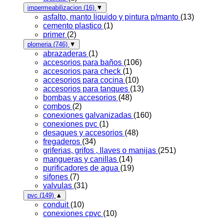
impermeabilizacion
(16)
▼
asfalto, manto liquido y pintura p/manto
(13)
cemento plastico
(1)
primer
(2)
plomeria
(746)
▼
abrazaderas
(1)
accesorios para baños
(106)
accesorios para check
(1)
accesorios para cocina
(10)
accesorios para tanques
(13)
bombas y accesorios
(48)
combos
(2)
conexiones galvanizadas
(160)
conexiones pvc
(1)
desagues y accesorios
(48)
fregaderos
(34)
griferias, grifos , llaves o manijas
(251)
mangueras y canillas
(14)
purificadores de agua
(19)
sifones
(7)
valvulas
(31)
pvc
(149)
▲
conduit
(10)
conexiones cpvc
(10)