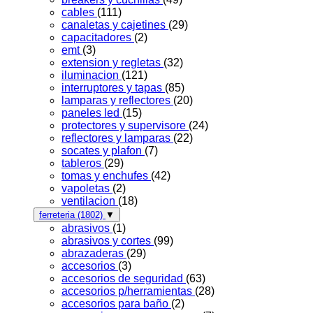
cables
(111)
canaletas y cajetines
(29)
capacitadores
(2)
emt
(3)
extension y regletas
(32)
iluminacion
(121)
interruptores y tapas
(85)
lamparas y reflectores
(20)
paneles led
(15)
protectores y supervisore
(24)
reflectores y lamparas
(22)
socates y plafon
(7)
tableros
(29)
tomas y enchufes
(42)
vapoletas
(2)
ventilacion
(18)
ferreteria
(1802)
▼
abrasivos
(1)
abrasivos y cortes
(99)
abrazaderas
(29)
accesorios
(3)
accesorios de seguridad
(63)
accesorios p/herramientas
(28)
accesorios para baño
(2)