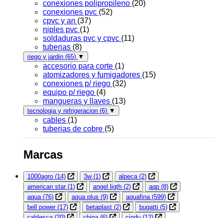
conexiones polipropileno
(20)
conexiones pvc
(52)
cpvc y an
(37)
niples pvc
(1)
soldaduras pvc y cpvc
(11)
tuberias
(8)
riego y jardin
(65)
▼
accesorio para corte
(1)
atomizadores y fumigadores
(15)
conexiones p/ riego
(32)
equipo p/ riego
(4)
mangueras y llaves
(13)
tecnologia y refrigeracion
(6)
▼
cables
(1)
tuberias de cobre
(5)
Marcas
1000agro
(14)
3w
(1)
alpeca
(2)
american star
(1)
angel ligth
(2)
aqp
(8)
aqua
(76)
aqua plus
(9)
aquafina
(599)
bell power
(17)
betaplast
(2)
bugatti
(5)
cablesca
(20)
china
(6)
cindu
(12)