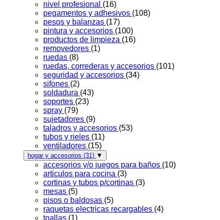
nivel profesional
(16)
pegamentos y adhesivos
(108)
pesos y balanzas
(17)
pintura y accesorios
(100)
productos de limpieza
(16)
removedores
(1)
ruedas
(8)
ruedas, correderas y accesorios
(101)
seguridad y accesorios
(34)
sifones
(2)
soldadura
(43)
soportes
(23)
spray
(79)
sujetadores
(9)
taladros y accesorios
(53)
tubos y rieles
(11)
ventiladores
(15)
hogar y accesorios
(31)
▼
accesorios y/o juegos para baños
(10)
articulos para cocina
(3)
cortinas y tubos p/cortinas
(3)
mesas
(5)
pisos o baldosas
(5)
raquetas electricas recargables
(4)
toallas
(1)