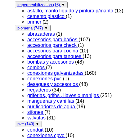
impermeabilizacion
(16)
▼
asfalto, manto liquido y pintura p/manto
(13)
cemento plastico
(1)
primer
(2)
plomeria
(747)
▼
abrazaderas
(1)
accesorios para baños
(107)
accesorios para check
(1)
accesorios para cocina
(10)
accesorios para tanques
(13)
bombas y accesorios
(48)
combos
(2)
conexiones galvanizadas
(160)
conexiones pvc
(1)
desagues y accesorios
(48)
fregaderos
(34)
griferias, grifos , llaves o manijas
(251)
mangueras y canillas
(14)
purificadores de agua
(19)
sifones
(7)
valvulas
(31)
pvc
(149)
▼
conduit
(10)
conexiones cpvc
(10)