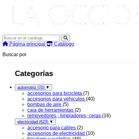
Página principal
Catálogo
Buscar por
Categorías
automotriz
(70)
▼
accesorios para bicicleta
(7)
accesorios para vehiculos
(40)
bombas de aire
(5)
caja de herramientas
(2)
removedores - limpiadores- ceras
(16)
electricidad
(623)
▼
accesorio para cables
(2)
accesorios de electricidad
(10)
breakers y cuchillas
(49)