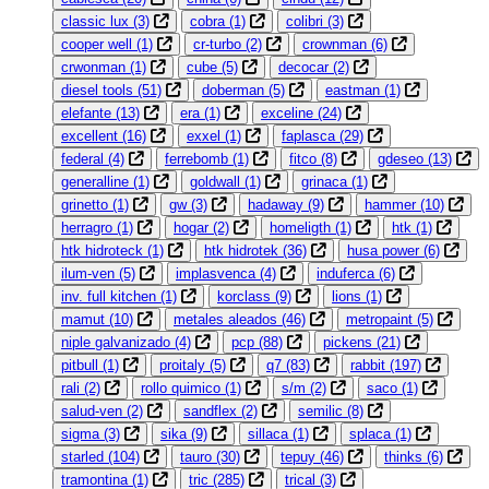
classic lux
(3)
cobra
(1)
colibri
(3)
cooper well
(1)
cr-turbo
(2)
crownman
(6)
crwonman
(1)
cube
(5)
decocar
(2)
diesel tools
(51)
doberman
(5)
eastman
(1)
elefante
(13)
era
(1)
exceline
(24)
excellent
(16)
exxel
(1)
faplasca
(29)
federal
(4)
ferrebomb
(1)
fitco
(8)
gdeseo
(13)
generalline
(1)
goldwall
(1)
grinaca
(1)
grinetto
(1)
gw
(3)
hadaway
(9)
hammer
(10)
herragro
(1)
hogar
(2)
homeligth
(1)
htk
(1)
htk hidroteck
(1)
htk hidrotek
(36)
husa power
(6)
ilum-ven
(5)
implasvenca
(4)
induferca
(6)
inv. full kitchen
(1)
korclass
(9)
lions
(1)
mamut
(10)
metales aleados
(46)
metropaint
(5)
niple galvanizado
(4)
pcp
(88)
pickens
(21)
pitbull
(1)
proitaly
(5)
q7
(83)
rabbit
(197)
rali
(2)
rollo quimico
(1)
s/m
(2)
saco
(1)
salud-ven
(2)
sandflex
(2)
semilic
(8)
sigma
(3)
sika
(9)
sillaca
(1)
splaca
(1)
starled
(104)
tauro
(30)
tepuy
(46)
thinks
(6)
tramontina
(1)
tric
(285)
trical
(3)