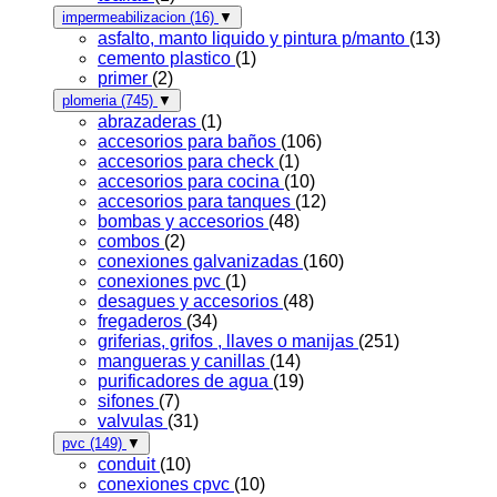
impermeabilizacion
(16)
▼
asfalto, manto liquido y pintura p/manto
(13)
cemento plastico
(1)
primer
(2)
plomeria
(745)
▼
abrazaderas
(1)
accesorios para baños
(106)
accesorios para check
(1)
accesorios para cocina
(10)
accesorios para tanques
(12)
bombas y accesorios
(48)
combos
(2)
conexiones galvanizadas
(160)
conexiones pvc
(1)
desagues y accesorios
(48)
fregaderos
(34)
griferias, grifos , llaves o manijas
(251)
mangueras y canillas
(14)
purificadores de agua
(19)
sifones
(7)
valvulas
(31)
pvc
(149)
▼
conduit
(10)
conexiones cpvc
(10)