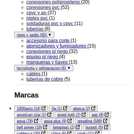
conexiones polipropileno
(20)
conexiones pvc
(52)
cpvc y an
(37)
niples pvc
(1)
soldaduras pvc y cpvc
(11)
tuberias
(8)
riego y jardin
(65)
▼
accesorio para corte
(1)
atomizadores y fumigadores
(15)
conexiones p/ riego
(32)
equipo p/ riego
(4)
mangueras y llaves
(13)
tecnologia y refrigeracion
(6)
▼
cables
(1)
tuberias de cobre
(5)
Marcas
1000agro
(14)
3w
(1)
alpeca
(2)
american star
(1)
angel ligth
(2)
aqp
(8)
aqua
(78)
aqua plus
(9)
aquafina
(599)
bell power
(18)
betaplast
(2)
bugatti
(5)
cablesca
(20)
china
(6)
cindu
(11)