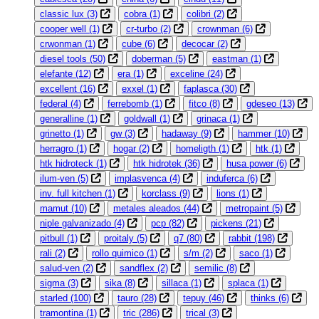
classic lux
(3)
cobra
(1)
colibri
(2)
cooper well
(1)
cr-turbo
(2)
crownman
(6)
crwonman
(1)
cube
(6)
decocar
(2)
diesel tools
(50)
doberman
(5)
eastman
(1)
elefante
(12)
era
(1)
exceline
(24)
excellent
(16)
exxel
(1)
faplasca
(30)
federal
(4)
ferrebomb
(1)
fitco
(8)
gdeseo
(13)
generalline
(1)
goldwall
(1)
grinaca
(1)
grinetto
(1)
gw
(3)
hadaway
(9)
hammer
(10)
herragro
(1)
hogar
(2)
homeligth
(1)
htk
(1)
htk hidroteck
(1)
htk hidrotek
(36)
husa power
(6)
ilum-ven
(5)
implasvenca
(4)
induferca
(6)
inv. full kitchen
(1)
korclass
(9)
lions
(1)
mamut
(10)
metales aleados
(44)
metropaint
(5)
niple galvanizado
(4)
pcp
(82)
pickens
(21)
pitbull
(1)
proitaly
(5)
q7
(80)
rabbit
(198)
rali
(2)
rollo quimico
(1)
s/m
(2)
saco
(1)
salud-ven
(2)
sandflex
(2)
semilic
(8)
sigma
(3)
sika
(8)
sillaca
(1)
splaca
(1)
starled
(100)
tauro
(28)
tepuy
(46)
thinks
(6)
tramontina
(1)
tric
(286)
trical
(3)