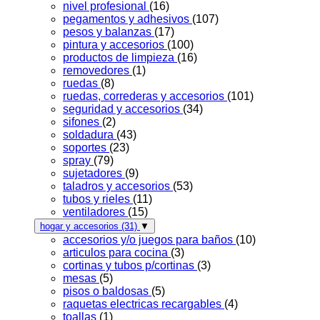
nivel profesional
(16)
pegamentos y adhesivos
(107)
pesos y balanzas
(17)
pintura y accesorios
(100)
productos de limpieza
(16)
removedores
(1)
ruedas
(8)
ruedas, correderas y accesorios
(101)
seguridad y accesorios
(34)
sifones
(2)
soldadura
(43)
soportes
(23)
spray
(79)
sujetadores
(9)
taladros y accesorios
(53)
tubos y rieles
(11)
ventiladores
(15)
hogar y accesorios
(31)
▼
accesorios y/o juegos para baños
(10)
articulos para cocina
(3)
cortinas y tubos p/cortinas
(3)
mesas
(5)
pisos o baldosas
(5)
raquetas electricas recargables
(4)
toallas
(1)