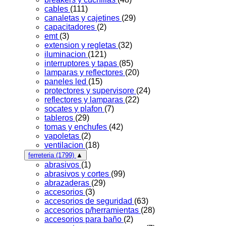
cables
(111)
canaletas y cajetines
(29)
capacitadores
(2)
emt
(3)
extension y regletas
(32)
iluminacion
(121)
interruptores y tapas
(85)
lamparas y reflectores
(20)
paneles led
(15)
protectores y supervisore
(24)
reflectores y lamparas
(22)
socates y plafon
(7)
tableros
(29)
tomas y enchufes
(42)
vapoletas
(2)
ventilacion
(18)
ferreteria
(1799)
▲
abrasivos
(1)
abrasivos y cortes
(99)
abrazaderas
(29)
accesorios
(3)
accesorios de seguridad
(63)
accesorios p/herramientas
(28)
accesorios para baño
(2)