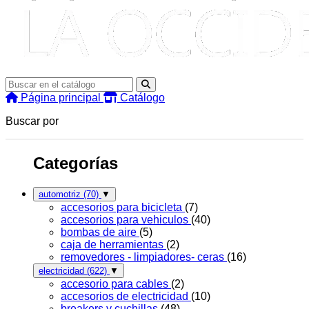
Página principal
Catálogo
Buscar por
Categorías
automotriz
(70)
▼
accesorios para bicicleta
(7)
accesorios para vehiculos
(40)
bombas de aire
(5)
caja de herramientas
(2)
removedores - limpiadores- ceras
(16)
electricidad
(622)
▼
accesorio para cables
(2)
accesorios de electricidad
(10)
breakers y cuchillas
(48)