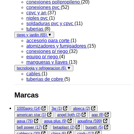
conexiones polipropileno
(20)
conexiones pvc
(52)
cpvc y an
(37)
niples pvc
(1)
soldaduras pvc y cpvc
(11)
tuberias
(8)
riego y jardin
(65)
▼
accesorio para corte
(1)
atomizadores y fumigadores
(15)
conexiones p/ riego
(32)
equipo p/ riego
(4)
mangueras y llaves
(13)
tecnologia y refrigeracion
(6)
▼
cables
(1)
tuberias de cobre
(5)
Marcas
1000agro
(14)
3w
(1)
alpeca
(2)
american star
(1)
angel ligth
(2)
aqp
(8)
aqua
(76)
aqua plus
(9)
aquafina
(599)
bell power
(17)
betaplast
(2)
bugatti
(5)
cablesca
(20)
china
(6)
cindu
(12)