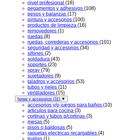
nivel profesional
(16)
pegamentos y adhesivos
(108)
pesos y balanzas
(17)
pintura y accesorios
(100)
productos de limpieza
(16)
removedores
(1)
ruedas
(8)
ruedas, correderas y accesorios
(101)
seguridad y accesorios
(34)
sifones
(2)
soldadura
(43)
soportes
(23)
spray
(79)
sujetadores
(9)
taladros y accesorios
(53)
tubos y rieles
(11)
ventiladores
(15)
hogar y accesorios
(31)
▼
accesorios y/o juegos para baños
(10)
articulos para cocina
(3)
cortinas y tubos p/cortinas
(3)
mesas
(5)
pisos o baldosas
(5)
raquetas electricas recargables
(4)
toallas
(1)