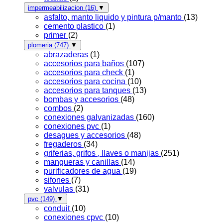
impermeabilizacion
(16)
▼
asfalto, manto liquido y pintura p/manto
(13)
cemento plastico
(1)
primer
(2)
plomeria
(747)
▼
abrazaderas
(1)
accesorios para baños
(107)
accesorios para check
(1)
accesorios para cocina
(10)
accesorios para tanques
(13)
bombas y accesorios
(48)
combos
(2)
conexiones galvanizadas
(160)
conexiones pvc
(1)
desagues y accesorios
(48)
fregaderos
(34)
griferias, grifos , llaves o manijas
(251)
mangueras y canillas
(14)
purificadores de agua
(19)
sifones
(7)
valvulas
(31)
pvc
(149)
▼
conduit
(10)
conexiones cpvc
(10)