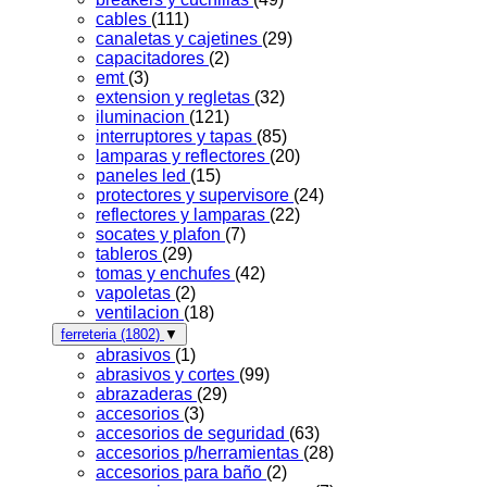
cables
(111)
canaletas y cajetines
(29)
capacitadores
(2)
emt
(3)
extension y regletas
(32)
iluminacion
(121)
interruptores y tapas
(85)
lamparas y reflectores
(20)
paneles led
(15)
protectores y supervisore
(24)
reflectores y lamparas
(22)
socates y plafon
(7)
tableros
(29)
tomas y enchufes
(42)
vapoletas
(2)
ventilacion
(18)
ferreteria
(1802)
▼
abrasivos
(1)
abrasivos y cortes
(99)
abrazaderas
(29)
accesorios
(3)
accesorios de seguridad
(63)
accesorios p/herramientas
(28)
accesorios para baño
(2)