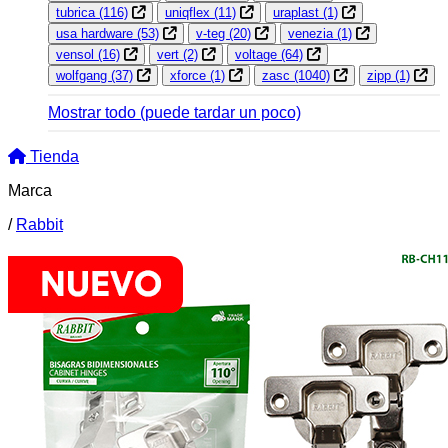
tubrica
(116)
uniqflex
(11)
uraplast
(1)
usa hardware
(53)
v-teg
(20)
venezia
(1)
vensol
(16)
vert
(2)
voltage
(64)
wolfgang
(37)
xforce
(1)
zasc
(1040)
zipp
(1)
Mostrar todo
(puede tardar un poco)
Tienda
Marca
/
Rabbit