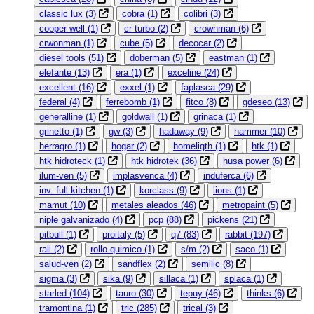
classic lux
(3)
cobra
(1)
colibri
(3)
cooper well
(1)
cr-turbo
(2)
crownman
(6)
crwonman
(1)
cube
(5)
decocar
(2)
diesel tools
(51)
doberman
(5)
eastman
(1)
elefante
(13)
era
(1)
exceline
(24)
excellent
(16)
exxel
(1)
faplasca
(29)
federal
(4)
ferrebomb
(1)
fitco
(8)
gdeseo
(13)
generalline
(1)
goldwall
(1)
grinaca
(1)
grinetto
(1)
gw
(3)
hadaway
(9)
hammer
(10)
herragro
(1)
hogar
(2)
homeligth
(1)
htk
(1)
htk hidroteck
(1)
htk hidrotek
(36)
husa power
(6)
ilum-ven
(5)
implasvenca
(4)
induferca
(6)
inv. full kitchen
(1)
korclass
(9)
lions
(1)
mamut
(10)
metales aleados
(46)
metropaint
(5)
niple galvanizado
(4)
pcp
(88)
pickens
(21)
pitbull
(1)
proitaly
(5)
q7
(83)
rabbit
(197)
rali
(2)
rollo quimico
(1)
s/m
(2)
saco
(1)
salud-ven
(2)
sandflex
(2)
semilic
(8)
sigma
(3)
sika
(9)
sillaca
(1)
splaca
(1)
starled
(104)
tauro
(30)
tepuy
(46)
thinks
(6)
tramontina
(1)
tric
(285)
trical
(3)