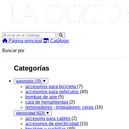
Página principal
Catálogo
Buscar por
Categorías
automotriz
(70)
▼
accesorios para bicicleta
(7)
accesorios para vehiculos
(40)
bombas de aire
(5)
caja de herramientas
(2)
removedores - limpiadores- ceras
(16)
electricidad
(623)
▼
accesorio para cables
(2)
accesorios de electricidad
(10)
breakers y cuchillas
(49)