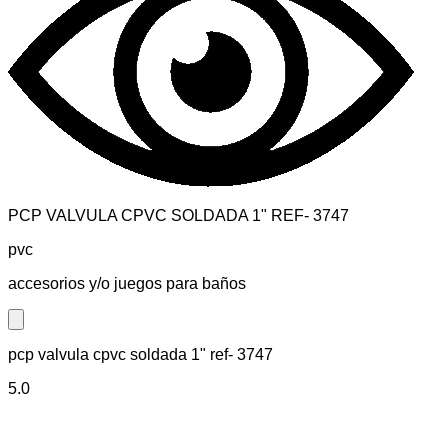
PCP VALVULA CPVC SOLDADA 1" REF- 3747
pvc
accesorios y/o juegos para baños
Close modal
pcp valvula cpvc soldada 1" ref- 3747
5.0