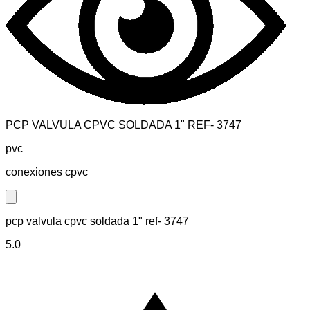
PCP VALVULA CPVC SOLDADA 1" REF- 3747
pvc
conexiones cpvc
Close modal
pcp valvula cpvc soldada 1" ref- 3747
5.0