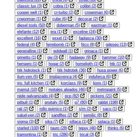
classic lux
(3)
cobra
(1)
colibri
(2)
cooper well
(1)
cr-turbo
(2)
crownman
(6)
crwonman
(1)
cube
(6)
decocar
(2)
diesel tools
(50)
doberman
(5)
eastman
(1)
elefante
(12)
era
(1)
exceline
(24)
excellent
(16)
exxel
(1)
faplasca
(30)
federal
(4)
ferrebomb
(1)
fitco
(8)
gdeseo
(13)
generalline
(1)
goldwall
(1)
grinaca
(1)
grinetto
(1)
gw
(3)
hadaway
(9)
hammer
(10)
herragro
(1)
hogar
(2)
homeligth
(1)
htk
(1)
htk hidroteck
(1)
htk hidrotek
(36)
husa power
(6)
ilum-ven
(5)
implasvenca
(4)
induferca
(6)
inv. full kitchen
(1)
korclass
(9)
lions
(1)
mamut
(10)
metales aleados
(46)
metropaint
(5)
niple galvanizado
(4)
pcp
(82)
pickens
(21)
pitbull
(1)
proitaly
(5)
q7
(80)
rabbit
(198)
rali
(2)
rollo quimico
(1)
s/m
(2)
saco
(1)
salud-ven
(2)
sandflex
(2)
semilic
(8)
sigma
(3)
sika
(7)
sillaca
(1)
splaca
(1)
starled
(100)
tauro
(28)
tepuy
(46)
thinks
(6)
tramontina
(1)
tric
(286)
trical
(3)