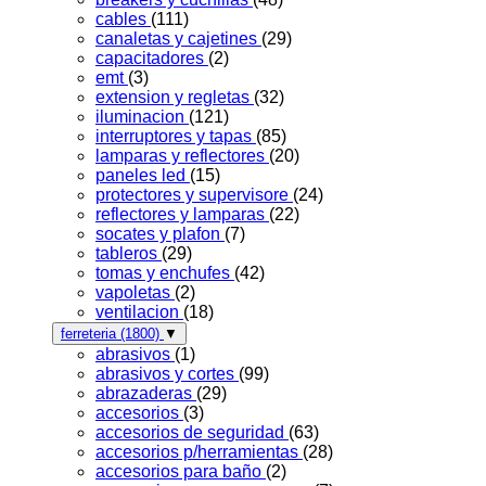
cables
(111)
canaletas y cajetines
(29)
capacitadores
(2)
emt
(3)
extension y regletas
(32)
iluminacion
(121)
interruptores y tapas
(85)
lamparas y reflectores
(20)
paneles led
(15)
protectores y supervisore
(24)
reflectores y lamparas
(22)
socates y plafon
(7)
tableros
(29)
tomas y enchufes
(42)
vapoletas
(2)
ventilacion
(18)
ferreteria
(1800)
▼
abrasivos
(1)
abrasivos y cortes
(99)
abrazaderas
(29)
accesorios
(3)
accesorios de seguridad
(63)
accesorios p/herramientas
(28)
accesorios para baño
(2)