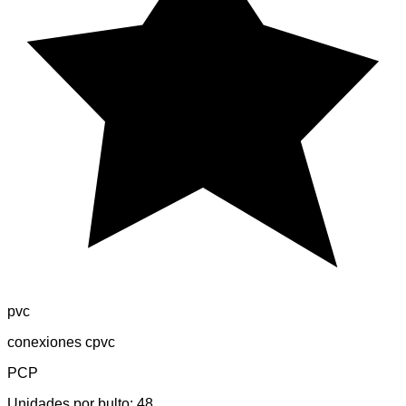
pvc
conexiones cpvc
PCP
Unidades por bulto:
48