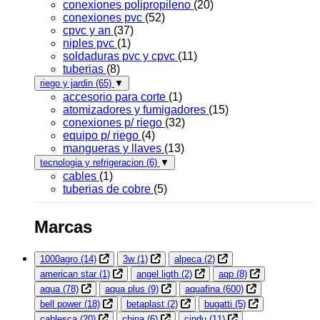
conexiones polipropileno
(20)
conexiones pvc
(52)
cpvc y an
(37)
niples pvc
(1)
soldaduras pvc y cpvc
(11)
tuberias
(8)
riego y jardin
(65)
▼
accesorio para corte
(1)
atomizadores y fumigadores
(15)
conexiones p/ riego
(32)
equipo p/ riego
(4)
mangueras y llaves
(13)
tecnologia y refrigeracion
(6)
▼
cables
(1)
tuberias de cobre
(5)
Marcas
1000agro
(14)
3w
(1)
alpeca
(2)
american star
(1)
angel ligth
(2)
aqp
(8)
aqua
(78)
aqua plus
(9)
aquafina
(600)
bell power
(18)
betaplast
(2)
bugatti
(5)
cablesca
(20)
china
(6)
cindu
(11)