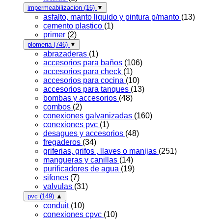
impermeabilizacion
(16)
▼
asfalto, manto liquido y pintura p/manto
(13)
cemento plastico
(1)
primer
(2)
plomeria
(746)
▼
abrazaderas
(1)
accesorios para baños
(106)
accesorios para check
(1)
accesorios para cocina
(10)
accesorios para tanques
(13)
bombas y accesorios
(48)
combos
(2)
conexiones galvanizadas
(160)
conexiones pvc
(1)
desagues y accesorios
(48)
fregaderos
(34)
griferias, grifos , llaves o manijas
(251)
mangueras y canillas
(14)
purificadores de agua
(19)
sifones
(7)
valvulas
(31)
pvc
(149)
▲
conduit
(10)
conexiones cpvc
(10)