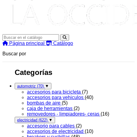
Página principal
Catálogo
Buscar por
Categorías
automotriz
(70)
▼
accesorios para bicicleta
(7)
accesorios para vehiculos
(40)
bombas de aire
(5)
caja de herramientas
(2)
removedores - limpiadores- ceras
(16)
electricidad
(622)
▼
accesorio para cables
(2)
accesorios de electricidad
(10)
breakers y cuchillas
(48)