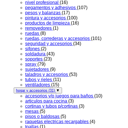
nivel profesional
(16)
pegamentos y adhesivos
(107)
pesos y balanzas
(17)
pintura y accesorios
(100)
productos de limpieza
(16)
removedores
(1)
ruedas
(8)
ruedas, correderas y accesorios
(101)
seguridad y accesorios
(34)
sifones
(2)
soldadura
(43)
soportes
(23)
spray
(79)
sujetadores
(9)
taladros y accesorios
(53)
tubos y rieles
(11)
ventiladores
(15)
hogar y accesorios
(31)
▼
accesorios y/o juegos para baños
(10)
articulos para cocina
(3)
cortinas y tubos p/cortinas
(3)
mesas
(5)
pisos o baldosas
(5)
raquetas electricas recargables
(4)
toallas
(1)