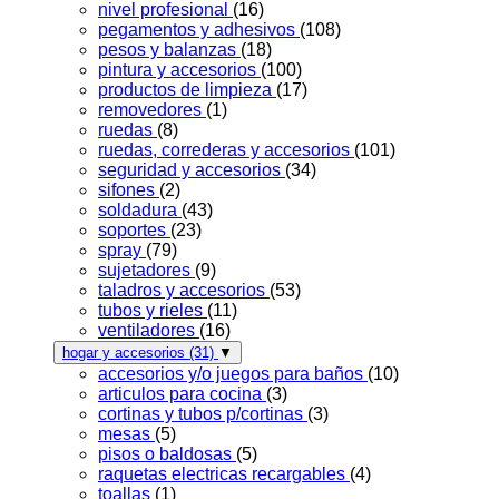
nivel profesional
(16)
pegamentos y adhesivos
(108)
pesos y balanzas
(18)
pintura y accesorios
(100)
productos de limpieza
(17)
removedores
(1)
ruedas
(8)
ruedas, correderas y accesorios
(101)
seguridad y accesorios
(34)
sifones
(2)
soldadura
(43)
soportes
(23)
spray
(79)
sujetadores
(9)
taladros y accesorios
(53)
tubos y rieles
(11)
ventiladores
(16)
hogar y accesorios
(31)
▼
accesorios y/o juegos para baños
(10)
articulos para cocina
(3)
cortinas y tubos p/cortinas
(3)
mesas
(5)
pisos o baldosas
(5)
raquetas electricas recargables
(4)
toallas
(1)