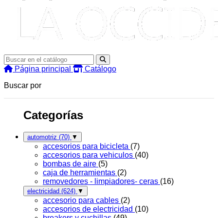
Página principal
Catálogo
Buscar por
Categorías
automotriz
(70)
▼
accesorios para bicicleta
(7)
accesorios para vehiculos
(40)
bombas de aire
(5)
caja de herramientas
(2)
removedores - limpiadores- ceras
(16)
electricidad
(624)
▼
accesorio para cables
(2)
accesorios de electricidad
(10)
breakers y cuchillas
(49)