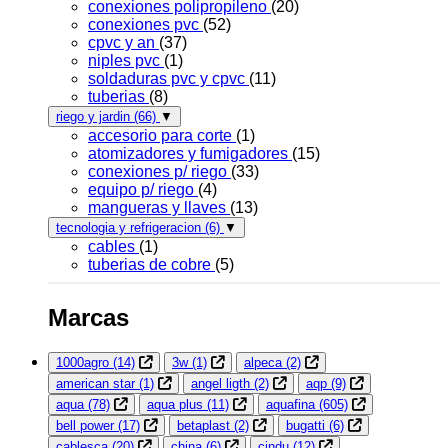
conexiones polipropileno
(20)
conexiones pvc
(52)
cpvc y an
(37)
niples pvc
(1)
soldaduras pvc y cpvc
(11)
tuberias
(8)
riego y jardin
(66)
▼
accesorio para corte
(1)
atomizadores y fumigadores
(15)
conexiones p/ riego
(33)
equipo p/ riego
(4)
mangueras y llaves
(13)
tecnologia y refrigeracion
(6)
▼
cables
(1)
tuberias de cobre
(5)
Marcas
1000agro
(14)
3w
(1)
alpeca
(2)
american star
(1)
angel ligth
(2)
aqp
(9)
aqua
(78)
aqua plus
(11)
aquafina
(605)
bell power
(17)
betaplast
(2)
bugatti
(6)
cablesca
(20)
china
(6)
cindu
(12)