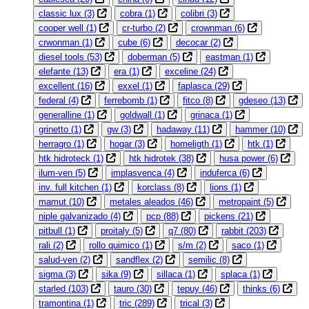
classic lux
(3)
cobra
(1)
colibri
(3)
cooper well
(1)
cr-turbo
(2)
crownman
(6)
crwonman
(1)
cube
(6)
decocar
(2)
diesel tools
(53)
doberman
(5)
eastman
(1)
elefante
(13)
era
(1)
exceline
(24)
excellent
(16)
exxel
(1)
faplasca
(29)
federal
(4)
ferrebomb
(1)
fitco
(8)
gdeseo
(13)
generalline
(1)
goldwall
(1)
grinaca
(1)
grinetto
(1)
gw
(3)
hadaway
(11)
hammer
(10)
herragro
(1)
hogar
(3)
homeligth
(1)
htk
(1)
htk hidroteck
(1)
htk hidrotek
(38)
husa power
(6)
ilum-ven
(5)
implasvenca
(4)
induferca
(6)
inv. full kitchen
(1)
korclass
(8)
lions
(1)
mamut
(10)
metales aleados
(46)
metropaint
(5)
niple galvanizado
(4)
pcp
(88)
pickens
(21)
pitbull
(1)
proitaly
(5)
q7
(80)
rabbit
(203)
rali
(2)
rollo quimico
(1)
s/m
(2)
saco
(1)
salud-ven
(2)
sandflex
(2)
semilic
(8)
sigma
(3)
sika
(9)
sillaca
(1)
splaca
(1)
starled
(103)
tauro
(30)
tepuy
(46)
thinks
(6)
tramontina
(1)
tric
(289)
trical
(3)