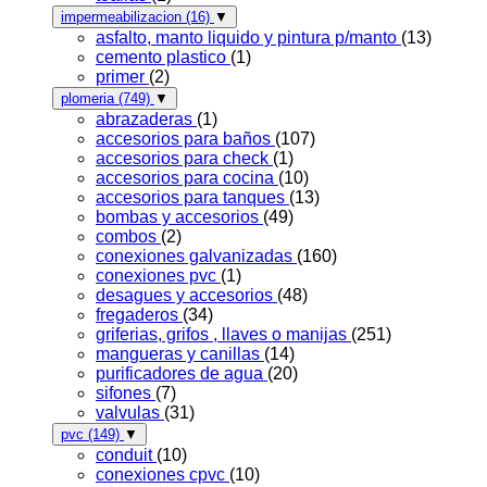
impermeabilizacion
(16)
▼
asfalto, manto liquido y pintura p/manto
(13)
cemento plastico
(1)
primer
(2)
plomeria
(749)
▼
abrazaderas
(1)
accesorios para baños
(107)
accesorios para check
(1)
accesorios para cocina
(10)
accesorios para tanques
(13)
bombas y accesorios
(49)
combos
(2)
conexiones galvanizadas
(160)
conexiones pvc
(1)
desagues y accesorios
(48)
fregaderos
(34)
griferias, grifos , llaves o manijas
(251)
mangueras y canillas
(14)
purificadores de agua
(20)
sifones
(7)
valvulas
(31)
pvc
(149)
▼
conduit
(10)
conexiones cpvc
(10)