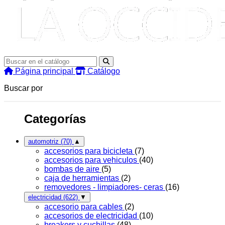
Página principal
Catálogo
Buscar por
Categorías
automotriz
(70)
▲
accesorios para bicicleta
(7)
accesorios para vehiculos
(40)
bombas de aire
(5)
caja de herramientas
(2)
removedores - limpiadores- ceras
(16)
electricidad
(622)
▼
accesorio para cables
(2)
accesorios de electricidad
(10)
breakers y cuchillas
(48)