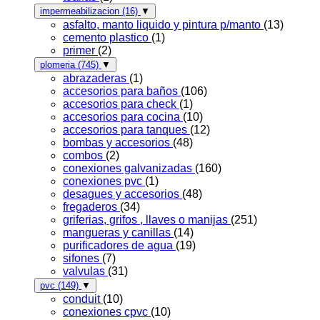
impermeabilizacion
(16)
▼
asfalto, manto liquido y pintura p/manto
(13)
cemento plastico
(1)
primer
(2)
plomeria
(745)
▼
abrazaderas
(1)
accesorios para baños
(106)
accesorios para check
(1)
accesorios para cocina
(10)
accesorios para tanques
(12)
bombas y accesorios
(48)
combos
(2)
conexiones galvanizadas
(160)
conexiones pvc
(1)
desagues y accesorios
(48)
fregaderos
(34)
griferias, grifos , llaves o manijas
(251)
mangueras y canillas
(14)
purificadores de agua
(19)
sifones
(7)
valvulas
(31)
pvc
(149)
▼
conduit
(10)
conexiones cpvc
(10)