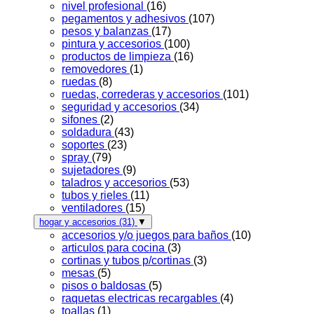
nivel profesional
(16)
pegamentos y adhesivos
(107)
pesos y balanzas
(17)
pintura y accesorios
(100)
productos de limpieza
(16)
removedores
(1)
ruedas
(8)
ruedas, correderas y accesorios
(101)
seguridad y accesorios
(34)
sifones
(2)
soldadura
(43)
soportes
(23)
spray
(79)
sujetadores
(9)
taladros y accesorios
(53)
tubos y rieles
(11)
ventiladores
(15)
hogar y accesorios
(31)
▼
accesorios y/o juegos para baños
(10)
articulos para cocina
(3)
cortinas y tubos p/cortinas
(3)
mesas
(5)
pisos o baldosas
(5)
raquetas electricas recargables
(4)
toallas
(1)