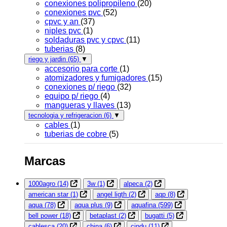
conexiones polipropileno
(20)
conexiones pvc
(52)
cpvc y an
(37)
niples pvc
(1)
soldaduras pvc y cpvc
(11)
tuberias
(8)
riego y jardin
(65)
▼
accesorio para corte
(1)
atomizadores y fumigadores
(15)
conexiones p/ riego
(32)
equipo p/ riego
(4)
mangueras y llaves
(13)
tecnologia y refrigeracion
(6)
▼
cables
(1)
tuberias de cobre
(5)
Marcas
1000agro
(14)
3w
(1)
alpeca
(2)
american star
(1)
angel ligth
(2)
aqp
(8)
aqua
(78)
aqua plus
(9)
aquafina
(599)
bell power
(18)
betaplast
(2)
bugatti
(5)
cablesca
(20)
china
(6)
cindu
(11)