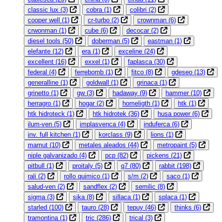
classic lux
(3)
cobra
(1)
colibri
(2)
cooper well
(1)
cr-turbo
(2)
crownman
(6)
crwonman
(1)
cube
(6)
decocar
(2)
diesel tools
(50)
doberman
(5)
eastman
(1)
elefante
(12)
era
(1)
exceline
(24)
excellent
(16)
exxel
(1)
faplasca
(30)
federal
(4)
ferrebomb
(1)
fitco
(8)
gdeseo
(13)
generalline
(1)
goldwall
(1)
grinaca
(1)
grinetto
(1)
gw
(3)
hadaway
(9)
hammer
(10)
herragro
(1)
hogar
(2)
homeligth
(1)
htk
(1)
htk hidroteck
(1)
htk hidrotek
(36)
husa power
(6)
ilum-ven
(5)
implasvenca
(4)
induferca
(6)
inv. full kitchen
(1)
korclass
(9)
lions
(1)
mamut
(10)
metales aleados
(44)
metropaint
(5)
niple galvanizado
(4)
pcp
(82)
pickens
(21)
pitbull
(1)
proitaly
(5)
q7
(80)
rabbit
(198)
rali
(2)
rollo quimico
(1)
s/m
(2)
saco
(1)
salud-ven
(2)
sandflex
(2)
semilic
(8)
sigma
(3)
sika
(8)
sillaca
(1)
splaca
(1)
starled
(100)
tauro
(28)
tepuy
(46)
thinks
(6)
tramontina
(1)
tric
(286)
trical
(3)