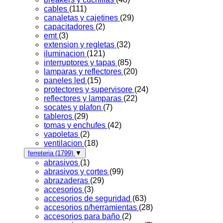
cables
(111)
canaletas y cajetines
(29)
capacitadores
(2)
emt
(3)
extension y regletas
(32)
iluminacion
(121)
interruptores y tapas
(85)
lamparas y reflectores
(20)
paneles led
(15)
protectores y supervisore
(24)
reflectores y lamparas
(22)
socates y plafon
(7)
tableros
(29)
tomas y enchufes
(42)
vapoletas
(2)
ventilacion
(18)
ferreteria
(1799)
▼
abrasivos
(1)
abrasivos y cortes
(99)
abrazaderas
(29)
accesorios
(3)
accesorios de seguridad
(63)
accesorios p/herramientas
(28)
accesorios para baño
(2)