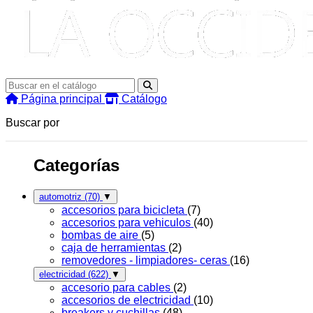
Página principal
Catálogo
Buscar por
Categorías
automotriz
(70)
▼
accesorios para bicicleta
(7)
accesorios para vehiculos
(40)
bombas de aire
(5)
caja de herramientas
(2)
removedores - limpiadores- ceras
(16)
electricidad
(622)
▼
accesorio para cables
(2)
accesorios de electricidad
(10)
breakers y cuchillas
(48)