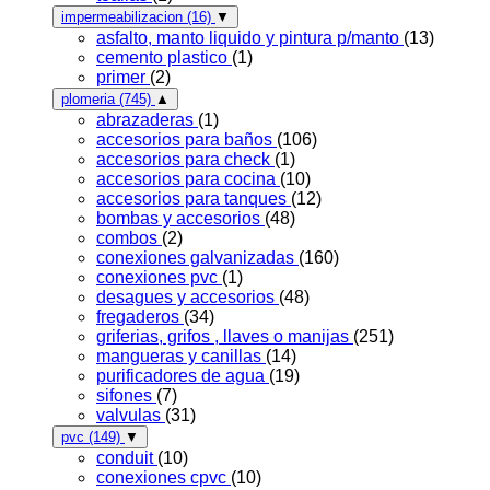
impermeabilizacion
(16)
▼
asfalto, manto liquido y pintura p/manto
(13)
cemento plastico
(1)
primer
(2)
plomeria
(745)
▲
abrazaderas
(1)
accesorios para baños
(106)
accesorios para check
(1)
accesorios para cocina
(10)
accesorios para tanques
(12)
bombas y accesorios
(48)
combos
(2)
conexiones galvanizadas
(160)
conexiones pvc
(1)
desagues y accesorios
(48)
fregaderos
(34)
griferias, grifos , llaves o manijas
(251)
mangueras y canillas
(14)
purificadores de agua
(19)
sifones
(7)
valvulas
(31)
pvc
(149)
▼
conduit
(10)
conexiones cpvc
(10)