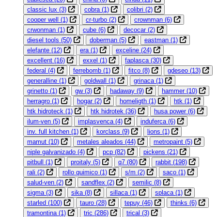
classic lux
(3)
cobra
(1)
colibri
(2)
cooper well
(1)
cr-turbo
(2)
crownman
(6)
crwonman
(1)
cube
(6)
decocar
(2)
diesel tools
(50)
doberman
(5)
eastman
(1)
elefante
(12)
era
(1)
exceline
(24)
excellent
(16)
exxel
(1)
faplasca
(30)
federal
(4)
ferrebomb
(1)
fitco
(8)
gdeseo
(13)
generalline
(1)
goldwall
(1)
grinaca
(1)
grinetto
(1)
gw
(3)
hadaway
(9)
hammer
(10)
herragro
(1)
hogar
(2)
homeligth
(1)
htk
(1)
htk hidroteck
(1)
htk hidrotek
(36)
husa power
(6)
ilum-ven
(5)
implasvenca
(4)
induferca
(6)
inv. full kitchen
(1)
korclass
(9)
lions
(1)
mamut
(10)
metales aleados
(44)
metropaint
(5)
niple galvanizado
(4)
pcp
(82)
pickens
(21)
pitbull
(1)
proitaly
(5)
q7
(80)
rabbit
(198)
rali
(2)
rollo quimico
(1)
s/m
(2)
saco
(1)
salud-ven
(2)
sandflex
(2)
semilic
(8)
sigma
(3)
sika
(8)
sillaca
(1)
splaca
(1)
starled
(100)
tauro
(28)
tepuy
(46)
thinks
(6)
tramontina
(1)
tric
(286)
trical
(3)