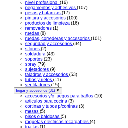
nivel profesional
(16)
pegamentos y adhesivos
(107)
pesos y balanzas
(17)
pintura y accesorios
(100)
productos de limpieza
(16)
removedores
(1)
ruedas
(8)
ruedas, correderas y accesorios
(101)
seguridad y accesorios
(34)
sifones
(2)
soldadura
(43)
soportes
(23)
spray
(79)
sujetadores
(9)
taladros y accesorios
(53)
tubos y rieles
(11)
ventiladores
(15)
hogar y accesorios
(31)
▼
accesorios y/o juegos para baños
(10)
articulos para cocina
(3)
cortinas y tubos p/cortinas
(3)
mesas
(5)
pisos o baldosas
(5)
raquetas electricas recargables
(4)
toallas
(1)