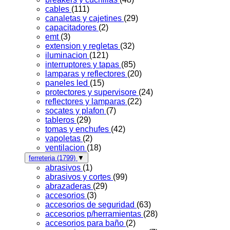
cables
(111)
canaletas y cajetines
(29)
capacitadores
(2)
emt
(3)
extension y regletas
(32)
iluminacion
(121)
interruptores y tapas
(85)
lamparas y reflectores
(20)
paneles led
(15)
protectores y supervisore
(24)
reflectores y lamparas
(22)
socates y plafon
(7)
tableros
(29)
tomas y enchufes
(42)
vapoletas
(2)
ventilacion
(18)
ferreteria
(1799)
▼
abrasivos
(1)
abrasivos y cortes
(99)
abrazaderas
(29)
accesorios
(3)
accesorios de seguridad
(63)
accesorios p/herramientas
(28)
accesorios para baño
(2)