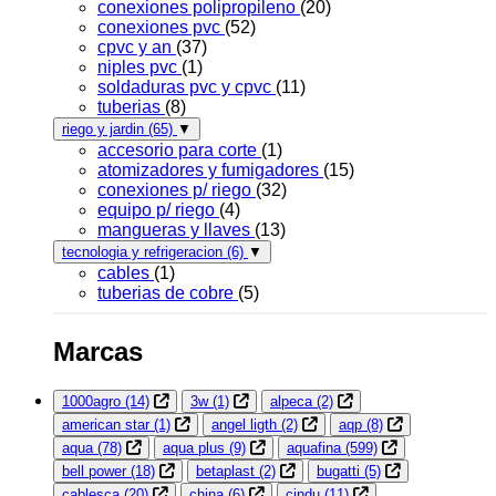
conexiones polipropileno
(20)
conexiones pvc
(52)
cpvc y an
(37)
niples pvc
(1)
soldaduras pvc y cpvc
(11)
tuberias
(8)
riego y jardin
(65)
▼
accesorio para corte
(1)
atomizadores y fumigadores
(15)
conexiones p/ riego
(32)
equipo p/ riego
(4)
mangueras y llaves
(13)
tecnologia y refrigeracion
(6)
▼
cables
(1)
tuberias de cobre
(5)
Marcas
1000agro
(14)
3w
(1)
alpeca
(2)
american star
(1)
angel ligth
(2)
aqp
(8)
aqua
(78)
aqua plus
(9)
aquafina
(599)
bell power
(18)
betaplast
(2)
bugatti
(5)
cablesca
(20)
china
(6)
cindu
(11)