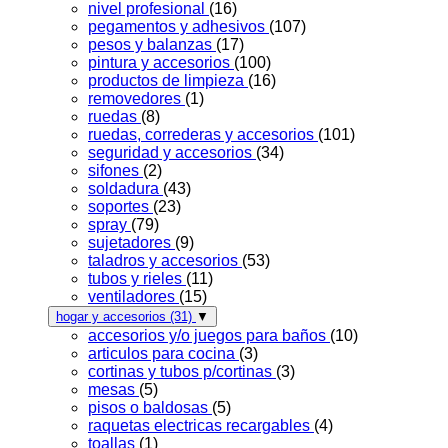
nivel profesional
(16)
pegamentos y adhesivos
(107)
pesos y balanzas
(17)
pintura y accesorios
(100)
productos de limpieza
(16)
removedores
(1)
ruedas
(8)
ruedas, correderas y accesorios
(101)
seguridad y accesorios
(34)
sifones
(2)
soldadura
(43)
soportes
(23)
spray
(79)
sujetadores
(9)
taladros y accesorios
(53)
tubos y rieles
(11)
ventiladores
(15)
hogar y accesorios
(31)
▼
accesorios y/o juegos para baños
(10)
articulos para cocina
(3)
cortinas y tubos p/cortinas
(3)
mesas
(5)
pisos o baldosas
(5)
raquetas electricas recargables
(4)
toallas
(1)