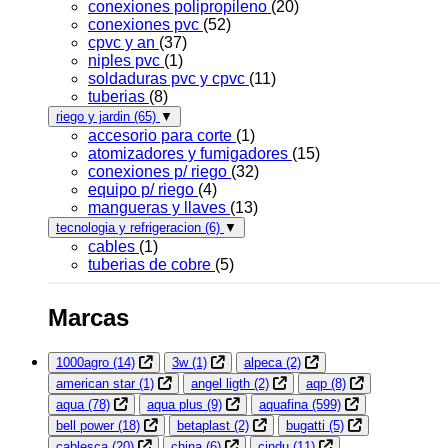
conexiones polipropileno
(20)
conexiones pvc
(52)
cpvc y an
(37)
niples pvc
(1)
soldaduras pvc y cpvc
(11)
tuberias
(8)
riego y jardin
(65)
▼
accesorio para corte
(1)
atomizadores y fumigadores
(15)
conexiones p/ riego
(32)
equipo p/ riego
(4)
mangueras y llaves
(13)
tecnologia y refrigeracion
(6)
▼
cables
(1)
tuberias de cobre
(5)
Marcas
1000agro
(14)
3w
(1)
alpeca
(2)
american star
(1)
angel ligth
(2)
aqp
(8)
aqua
(78)
aqua plus
(9)
aquafina
(599)
bell power
(18)
betaplast
(2)
bugatti
(5)
cablesca
(20)
china
(6)
cindu
(11)