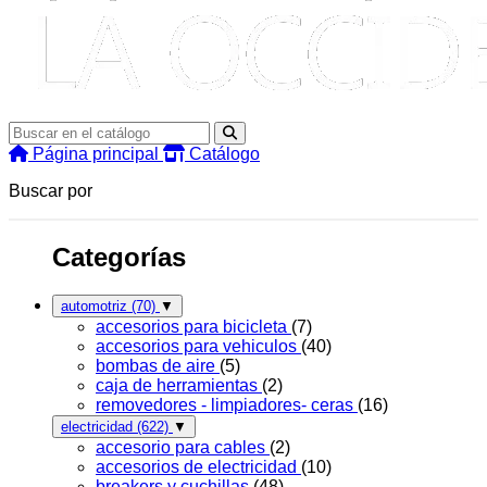
Página principal
Catálogo
Buscar por
Categorías
automotriz
(70)
▼
accesorios para bicicleta
(7)
accesorios para vehiculos
(40)
bombas de aire
(5)
caja de herramientas
(2)
removedores - limpiadores- ceras
(16)
electricidad
(622)
▼
accesorio para cables
(2)
accesorios de electricidad
(10)
breakers y cuchillas
(48)