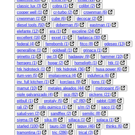
classic lux
(3)
cobra
(1)
colibri
(2)
cooper well
(1)
cr-turbo
(2)
crownman
(6)
crwonman
(1)
cube
(6)
decocar
(2)
diesel tools
(50)
doberman
(5)
eastman
(1)
elefante
(12)
era
(1)
exceline
(24)
excellent
(16)
exxel
(1)
faplasca
(30)
federal
(4)
ferrebomb
(1)
fitco
(8)
gdeseo
(13)
generalline
(1)
goldwall
(1)
grinaca
(1)
grinetto
(1)
gw
(3)
hadaway
(9)
hammer
(10)
herragro
(1)
hogar
(2)
homeligth
(1)
htk
(1)
htk hidroteck
(1)
htk hidrotek
(36)
husa power
(6)
ilum-ven
(5)
implasvenca
(4)
induferca
(6)
inv. full kitchen
(1)
korclass
(9)
lions
(1)
mamut
(10)
metales aleados
(44)
metropaint
(5)
niple galvanizado
(4)
pcp
(82)
pickens
(21)
pitbull
(1)
proitaly
(5)
q7
(80)
rabbit
(198)
rali
(2)
rollo quimico
(1)
s/m
(2)
saco
(1)
salud-ven
(2)
sandflex
(2)
semilic
(8)
sigma
(3)
sika
(8)
sillaca
(1)
splaca
(1)
starled
(100)
tauro
(28)
tepuy
(46)
thinks
(6)
tramontina
(1)
tric
(286)
trical
(3)