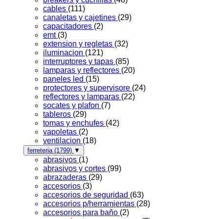
cables
(111)
canaletas y cajetines
(29)
capacitadores
(2)
emt
(3)
extension y regletas
(32)
iluminacion
(121)
interruptores y tapas
(85)
lamparas y reflectores
(20)
paneles led
(15)
protectores y supervisore
(24)
reflectores y lamparas
(22)
socates y plafon
(7)
tableros
(29)
tomas y enchufes
(42)
vapoletas
(2)
ventilacion
(18)
ferreteria
(1799)
▼
abrasivos
(1)
abrasivos y cortes
(99)
abrazaderas
(29)
accesorios
(3)
accesorios de seguridad
(63)
accesorios p/herramientas
(28)
accesorios para baño
(2)