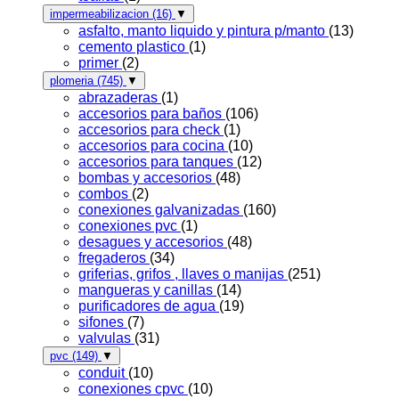
impermeabilizacion
(16)
▼
asfalto, manto liquido y pintura p/manto
(13)
cemento plastico
(1)
primer
(2)
plomeria
(745)
▼
abrazaderas
(1)
accesorios para baños
(106)
accesorios para check
(1)
accesorios para cocina
(10)
accesorios para tanques
(12)
bombas y accesorios
(48)
combos
(2)
conexiones galvanizadas
(160)
conexiones pvc
(1)
desagues y accesorios
(48)
fregaderos
(34)
griferias, grifos , llaves o manijas
(251)
mangueras y canillas
(14)
purificadores de agua
(19)
sifones
(7)
valvulas
(31)
pvc
(149)
▼
conduit
(10)
conexiones cpvc
(10)